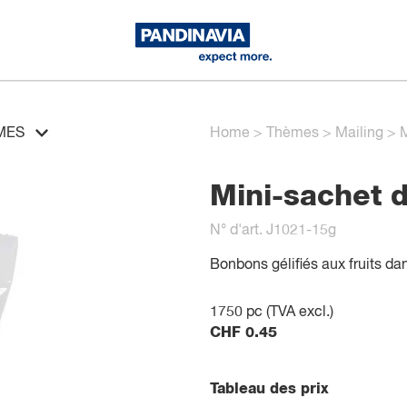
MES
Home
>
Thèmes
>
Mailing
>
M
Mini-sachet d
N° d'art. J1021-15g
Bonbons gélifiés aux fruits da
1750
pc (TVA excl.)
CHF
0.45
Tableau des prix