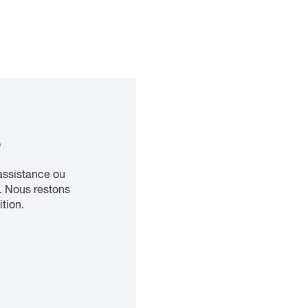
e
assistance ou
. Nous restons
ition.