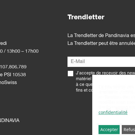
Trendletter
La Trendletter de Pandinavia e
redi
La Trendletter peut être annul
0 / 13h00 – 17h00
107.806.789
J'accepte de recevoir des news
e PSI 10538
matériel promotionnel de la pa
moSwiss
à ce que Pandinavia traite me
Ce site utilise de
fins et comme décrit dans la
po
améliorer continue
en fonction des in
modifier mon cons
d'informations sur
confidentialité
NDINAVIA
Accepter
Refus