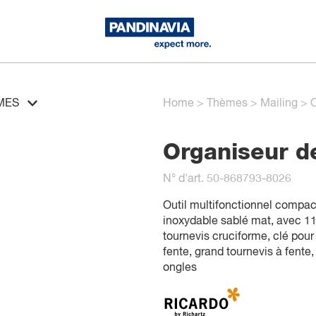
MES
Home
>
Thèmes
>
Mailing
>
O
Organiseur d
N° d'art. 50-868793-8026
Outil multifonctionnel compact
inoxydable sablé mat, avec 11
tournevis cruciforme, clé pour
fente, grand tournevis à fente
ongles