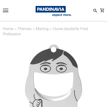
Home
>
Thèmes
>
Mailing
>
Ouvre-bouteille Fred
Profession