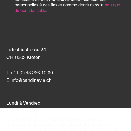
personnelles à ces fins et comme décrit dans la
politique
de confidentialité
.
Industriestrasse 30
CH-8302 Kloten
T +41 (0) 43 266 10 60
E
info@pandinavia.ch
Lundi à Vendredi
08h00 – 12h00 / 13h00 – 17h00
Ce site utilise des cookies (et d'autres technologies
similaires) pour fournir et améliorer continuellement nos
Nr. TVA CHE-107.806.789
services, ainsi que pour afficher des publicités en fonction