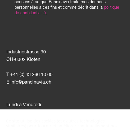
consens à ce que Pandinavia traite mes données
personnelles à ces fins et comme décrit dans la
politique
de confidentialité
.
Industriestrasse 30
CH-8302 Kloten
T +41 (0) 43 266 10 60
E
info@pandinavia.ch
Lundi à Vendredi
08h00 – 12h00 / 13h00 – 17h00
Ce site utilise des cookies (et d'autres technologies
similaires) pour fournir et améliorer continuellement nos
Nr. TVA CHE-107.806.789