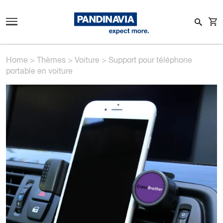
Home
>
Thèmes
>
Voiture
>
Support pour téléphone
portable en voiture