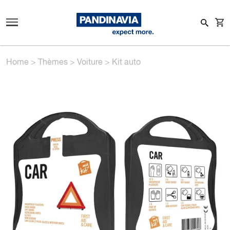
Home
>
Thèmes
>
Voiture
>
Kit auto