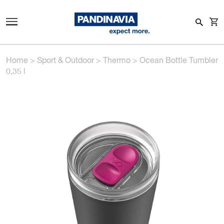
Home
>
Sport & Outdoor
>
Thermo
>
Ocean Bottle Tumbler
0,35 l