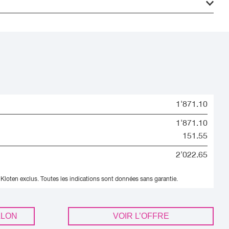
1'871.10
1'871.10
151.55
2'022.65
 Kloten exclus.
Toutes les indications sont données sans garantie.
LLON
VOIR L’OFFRE