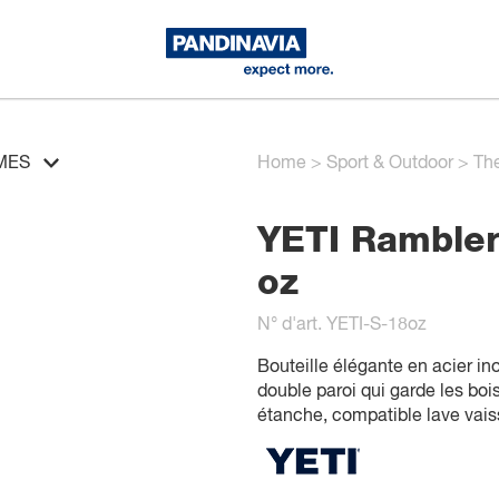
MES
Home
>
Sport & Outdoor
>
Th
YETI Rambler
oz
N° d'art. YETI-S-18oz
Bouteille élégante en acier in
double paroi qui garde les boi
étanche, compatible lave vaiss