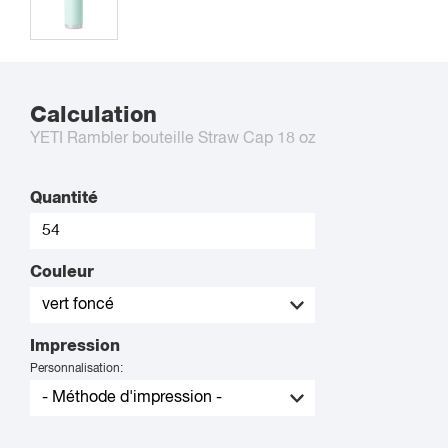
Calculation
YETI Rambler bouteille Straw Cap 18 oz
Quantité
Couleur
Impression
Personnalisation: