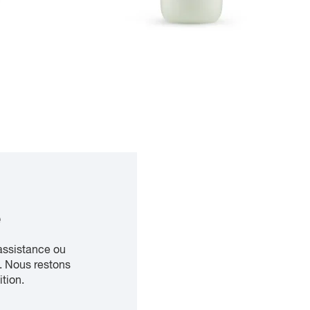
e
assistance ou
. Nous restons
ition.