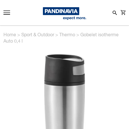
Home
>
Sport & Outdoor
>
Thermo
>
Gobelet isotherme
Auto 0,4 l