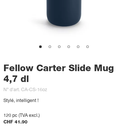
Fellow Carter Slide Mug
4,7 dl
N° d'art. CA-CS-16oz
Stylé, intelligent !
120
pc (TVA excl.)
CHF
41.90