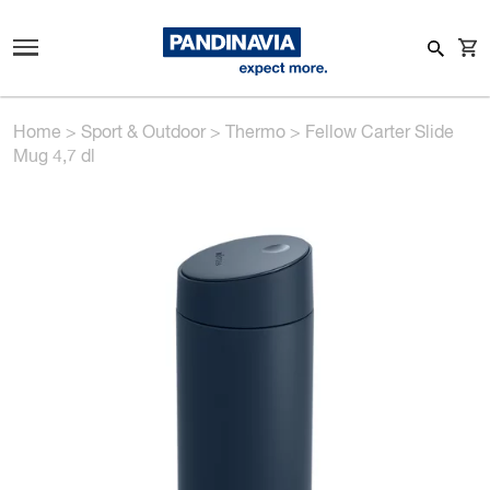
Home
>
Sport & Outdoor
>
Thermo
>
Fellow Carter Slide
Mug 4,7 dl