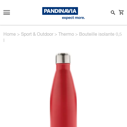
Home
>
Sport & Outdoor
>
Thermo
>
Bouteille isolante 0,5
l