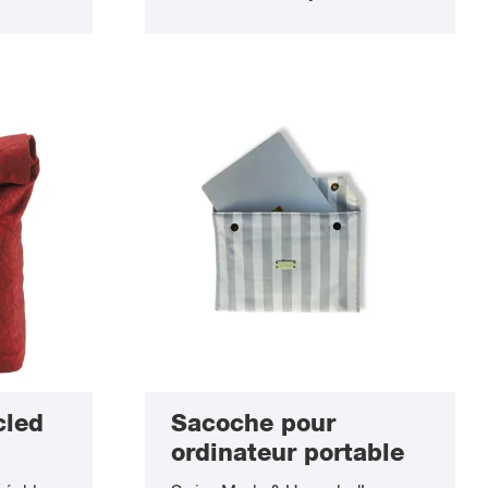
précis et une localisation en
temps réel via l’application
Android « Find My Device » ou
l’application Apple « Find My »
Spécifications : Compatible avec
l’application Apple « Find My » et
l’application Android « Find Hub
» Étanche (IP67) Autonomie env.
cled
Sacoche pour
ordinateur portable
Swiss Made