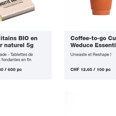
itains BIO en
Coffee-to-go C
r naturel 5g
Weduce Essenti
dl
de - Tablettes de
Unwaste et Reshape !
 fondantes en fin
 au lait BIO Grand Cru
0 / 600 pc
CHF 12.65 / 100 pc
gascar 38%, emballées
ère durable dans du
aturel ECO (emballage
) ainsi que dans une
pe en papier à coques
o ECO (emballage
re), contenu 5g, durée
rvation 12 mois,
 minimale de