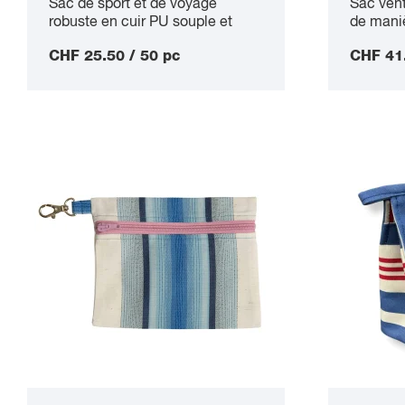
Sac de sport et de voyage
Sac vent
robuste en cuir PU souple et
de maniè
imperméable avec doublure
le matér
CHF 25.50 / 50 pc
CHF 41.
intérieure en bouteilles PET
provient
recyclées et bandoulière
de l'ind
amovible, capacité 45 l
(airbags
boucles 
comparti
spacieux