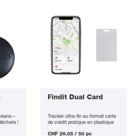
g
Findit Dual Card
céans –
Tracker ultra-fin au format carte
déchets !
de crédit pratique en plastique
recyclé – à fixer sur des objets
CHF 28.05 / 50 pc
personnels – permet un suivi