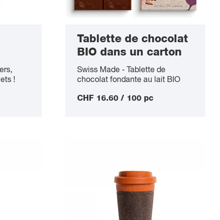
Tablette de chocolat
BIO dans un carton
de coques de cacao
ers,
Swiss Made - Tablette de
75g
ets !
chocolat fondante au lait BIO
Grand Cru de Madagascar 38%,
CHF 16.60 / 100 pc
emballée durablement dans un
carton ECO de coques de
cacao, contenu 75g, durée de
conservation 12 mois, quantité
minimum 500 pièces.