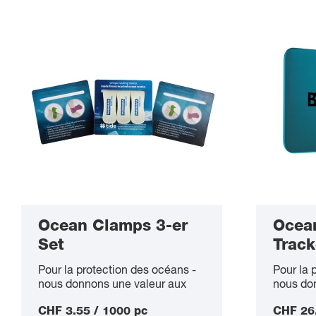
Prix croissants
tid
Prix décroissants
Made-in-Europe_100x60px
A - Z
Z - A
Swiss-made-officiel-logo_web
Nouveaux produits
Ocean Clamps 3-er
Ocea
Set
Track
Pour la protection des océans -
Pour la 
nous donnons une valeur aux
nous do
déchets !
déchets 
CHF 3.55 / 1000 pc
CHF 26.