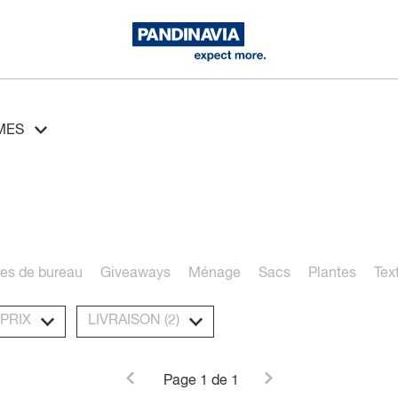
MES
res de bureau
Giveaways
Ménage
Sacs
Plantes
Text
PRIX
LIVRAISON
(2)
4 - 6 semaines
Page
1
de 1