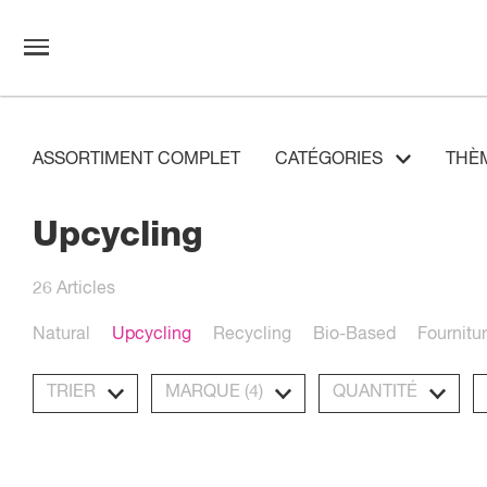
ASSORTIMENT COMPLET
CATÉGORIES
THÈ
Upcycling
26
Articles
Natural
Upcycling
Recycling
Bio-Based
Fournitu
TRIER
MARQUE
(4)
QUANTITÉ
Popular
prodir