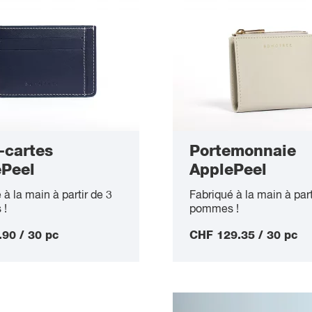
e 600 pièces.
-cartes
Portemonnaie
ePeel
ApplePeel
 à la main à partir de 3
Fabriqué à la main à part
 !
pommes !
90 / 30 pc
CHF 129.35 / 30 pc