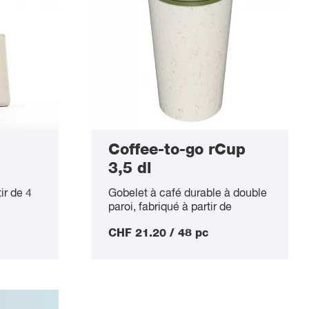
Coffee-to-go rCup
3,5 dl
ir de 4
Gobelet à café durable à double
paroi, fabriqué à partir de
gobelets à café jetables
CHF 21.20 / 48 pc
recyclés, avec fermeture à vis
anti-fuite à 360 degrés
(capuchon One-Hand-Click),
résistant au lave-vaisselle,
contenance 3,4 dl