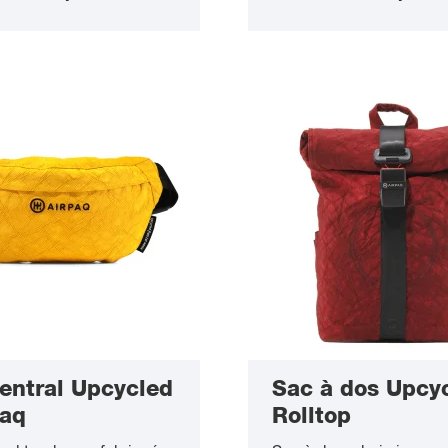
entral Upcycled
Sac à dos Upcy
Baq
Rolltop