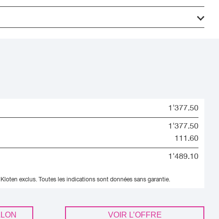
1'377.50
1'377.50
111.60
1'489.10
 Kloten exclus.
Toutes les indications sont données sans garantie.
LLON
VOIR L’OFFRE