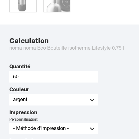
Calculation
noma noma Eco Bouteille isotherme Lifestyle 0,75 l
Quantité
Couleur
Impression
Personnalisation: