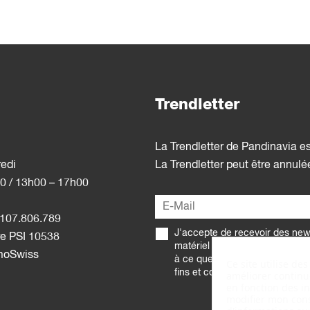
Trendletter
La Trendletter de Pandinavia e
redi
La Trendletter peut être annul
0 / 13h00 – 17h00
107.806.789
J'accepte de recevoir des news
e PSI 10538
matériel promotionnel de la pa
moSwiss
à ce que Pandinavia traite me
Ce site utilise de
fins et comme décrit dans la
po
améliorer continue
en fonction des in
modifier mon cons