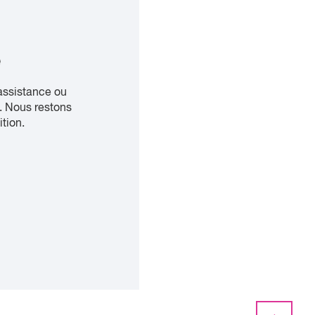
e
assistance ou
. Nous restons
ition.