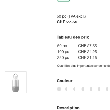
50
pc (TVA excl.)
CHF
27.55
Tableau des prix
50 pc
CHF 27.55
100 pc
CHF 24.25
250 pc
CHF 21.15
Quantités plus importantes sur demand
Couleur
Description