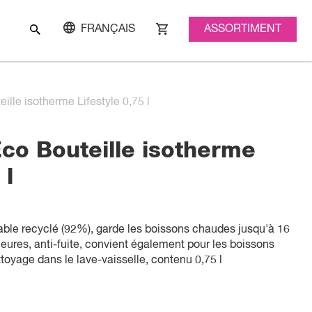
ASSORTIMENT
FRANÇAIS
lle isotherme Lifestyle 0,75 l
o Bouteille isotherme
 l
able recyclé (92%), garde les boissons chaudes jusqu'à 16
eures, anti-fuite, convient également pour les boissons
toyage dans le lave-vaisselle, contenu 0,75 l