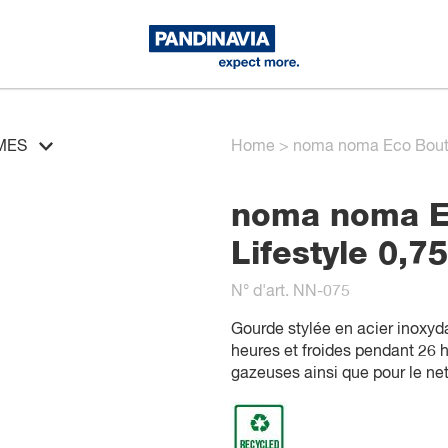
MES
Home
>
noma noma Eco Boutei
noma noma Ec
Lifestyle 0,75
N° d'art. NN-075
Gourde stylée en acier inoxyd
heures et froides pendant 26 h
gazeuses ainsi que pour le net