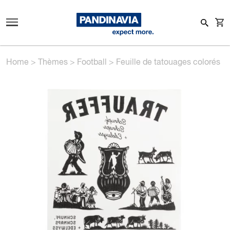
Home
>
Thèmes
>
Football
>
Feuille de tatouages colorés