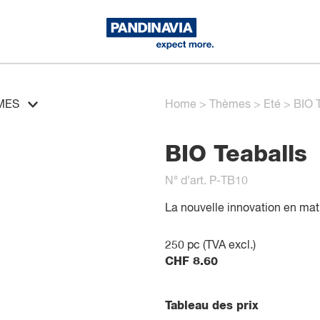
MES
Home
>
Thèmes
>
Eté
>
BIO 
BIO Teaballs
N° d'art. P-TB10
La nouvelle innovation en mati
250
pc (TVA excl.)
CHF
8.60
Tableau des prix