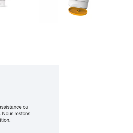
e
assistance ou
. Nous restons
ition.