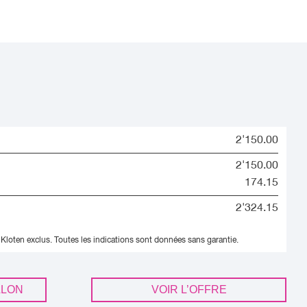
2'150.00
2'150.00
174.15
2'324.15
 Kloten exclus.
Toutes les indications sont données sans garantie.
LLON
VOIR L’OFFRE