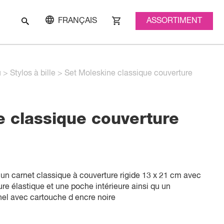
ASSORTIMENT
FRANÇAIS
u
>
Stylos à bille
>
Set Moleskine classique couverture
e classique couverture
n carnet classique à couverture rigide 13 x 21 cm avec
re élastique et une poche intérieure ainsi qu un
nel avec cartouche d encre noire