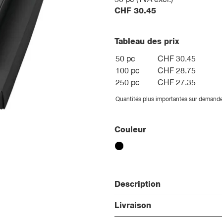
50
pc (TVA excl.)
CHF
30.45
Tableau des prix
50 pc
CHF 30.45
100 pc
CHF 28.75
250 pc
CHF 27.35
Quantités plus importantes sur demand
Couleur
Description
Livraison