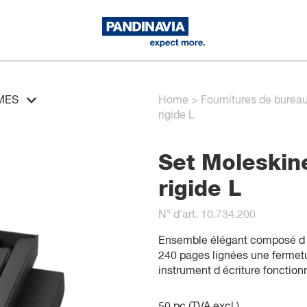
MES
Home
>
Fournitures de burea
rigide L
Set Moleskin
rigide L
N° d'art. 10.734.200
Ensemble élégant composé d u
240 pages lignées une fermetu
instrument d écriture fonction