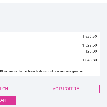
1'522.50
1'522.50
123.30
1'645.80
 Kloten exclus.
Toutes les indications sont données sans garantie.
LLON
VOIR L’OFFRE
NANT