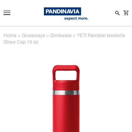
Home
>
Giveaways
>
Drinkware
>
YETI Rambler bouteille
Straw Cap 18 oz