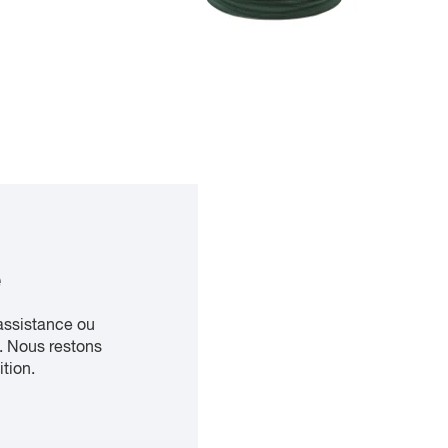
e
assistance ou
. Nous restons
ition.