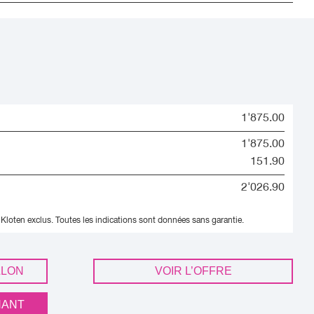
1'875.00
1'875.00
151.90
2'026.90
 Kloten exclus.
Toutes les indications sont données sans garantie.
LLON
VOIR L’OFFRE
NANT