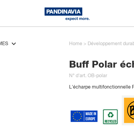
MES
Home
>
Développement dura
Buff Polar éc
N° d'art. OB-polar
L'écharpe multifonctionnelle P