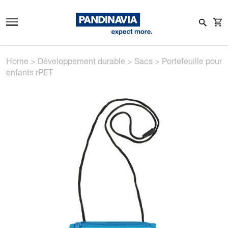
Home
>
Développement durable
>
Sacs
>
Portefeuille pour
enfants rPET