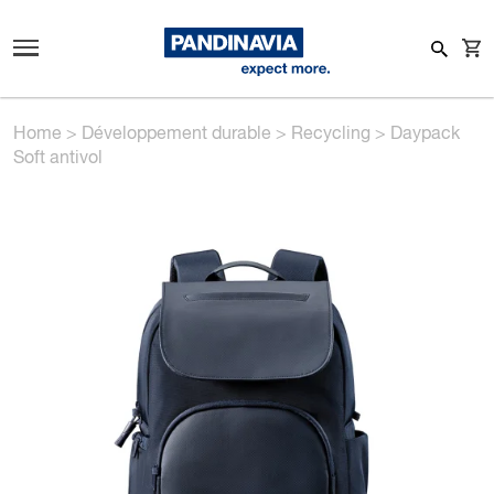
Home
>
Développement durable
>
Recycling
>
Daypack
Soft antivol