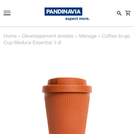
Home
>
Développement durable
>
Ménage
>
Coffee-to-go
Cup Weduce Essential 3 dl