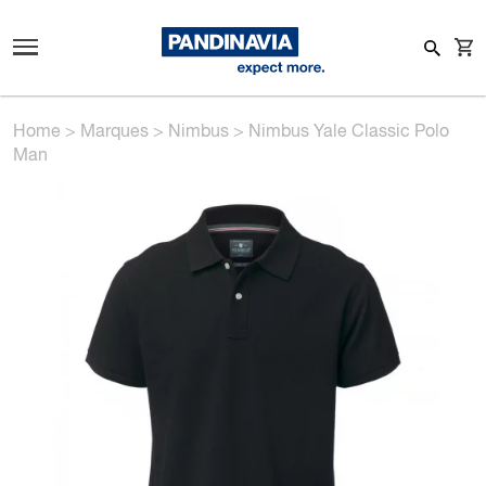
Home
>
Marques
>
Nimbus
>
Nimbus Yale Classic Polo
Man