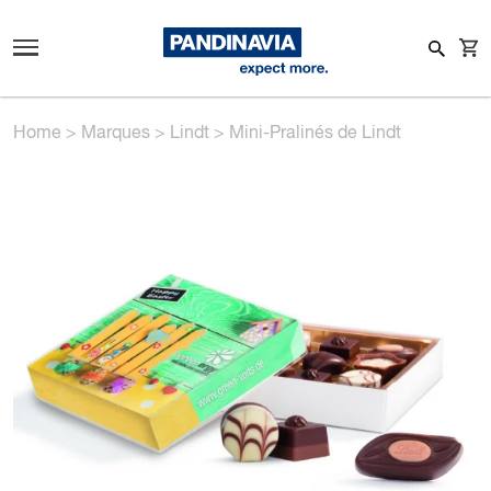
Home
>
Marques
>
Lindt
>
Mini-Pralinés de Lindt