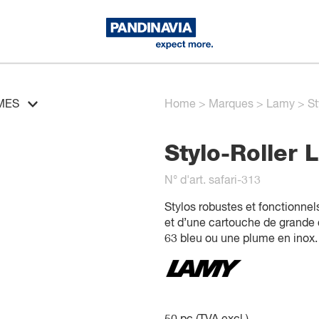
MES
Home
>
Marques
>
Lamy
>
St
Stylo-Roller 
N° d'art. safari-313
Stylos robustes et fonctionnel
et d’une cartouche de grande
63 bleu ou une plume en inox.