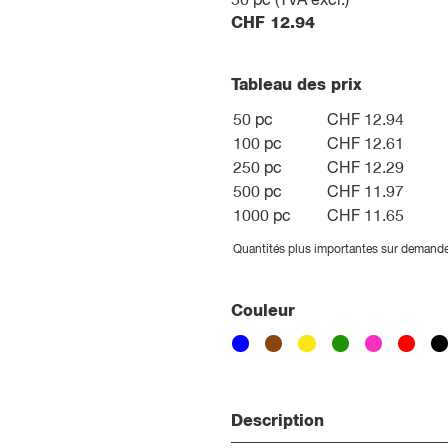
50
pc (TVA excl.)
CHF
12.94
Tableau des prix
50 pc
CHF 12.94
100 pc
CHF 12.61
250 pc
CHF 12.29
500 pc
CHF 11.97
1000 pc
CHF 11.65
Quantités plus importantes sur demand
Couleur
Description