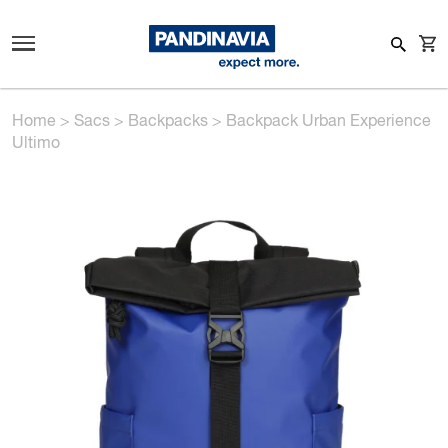
Home
>
Sacs
>
Backpacks
>
Backpack Urban Experience
Ultimo