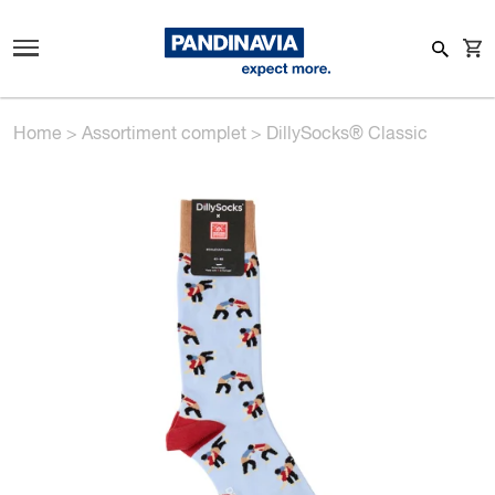
Home
>
Assortiment complet
>
DillySocks® Classic