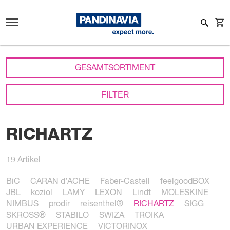
GESAMTSORTIMENT
FILTER
RICHARTZ
19
Artikel
BiC
CARAN d’ACHE
Faber-Castell
feelgoodBOX
JBL
koziol
LAMY
LEXON
Lindt
MOLESKINE
NIMBUS
prodir
reisenthel®
RICHARTZ
SIGG
SKROSS®
STABILO
SWIZA
TROIKA
URBAN EXPERIENCE
VICTORINOX