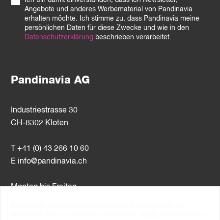
Ich bin damit einverstanden, dass ich Newsletter,
Angebote und anderes Werbematerial von Pandinavia
erhalten möchte. Ich stimme zu, dass Pandinavia meine
persönlichen Daten für diese Zwecke und wie in den
Datenschutzerklärung
beschrieben verarbeitet.
Pandinavia AG
Industriestrasse 30
CH-8302 Kloten
T +41 (0) 43 266 10 60
E
info@pandinavia.ch
Montag bis Freitag
8–12 Uhr / 13–17 Uhr
Diese Seite verwendet Cookies (und andere ähnliche
Technologien) um Dienste anzubieten, stetig zu verbessern