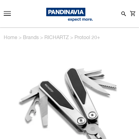
Home
>
Brands
>
RICHARTZ
>
Protool 20+