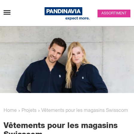
Passer au contenu
ASSORTIMENT
›
›
Home
Projets
Vêtements pour les magasins Swisscom
Vêtements pour les magasins