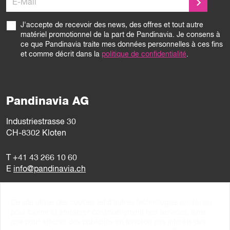
J'accepte de recevoir des news, des offres et tout autre
matériel promotionnel de la part de Pandinavia. Je consens à
ce que Pandinavia traite mes données personnelles à ces fins
et comme décrit dans la
politique de confidentialité
.
Pandinavia AG
Industriestrasse 30
CH-8302 Kloten
T
+41 43 266 10 60
E
info@pandinavia.ch
Lundi – Vendredi
Ce site utilise des cookies (et d'autres technologies similaires)
8–12h / 13–17h
pour fournir et améliorer continuellement nos services, ainsi
que pour afficher des publicités en fonction des intérêts des