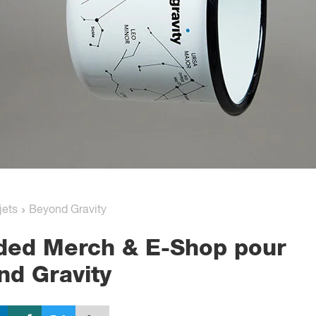
›
jets
Beyond Gravity
ded Merch & E-Shop pour
nd Gravity