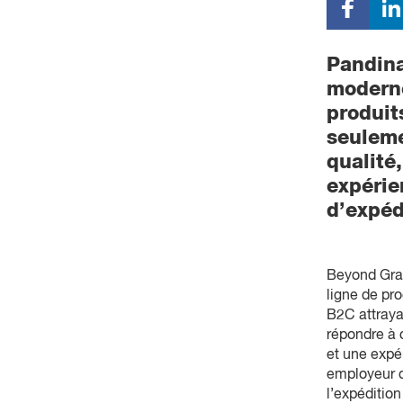
Pandina
moderne
produit
seuleme
qualité
expérie
d’expéd
Beyond Grav
ligne de pr
B2C attraya
répondre à 
et une expé
employeur d
l’expédition