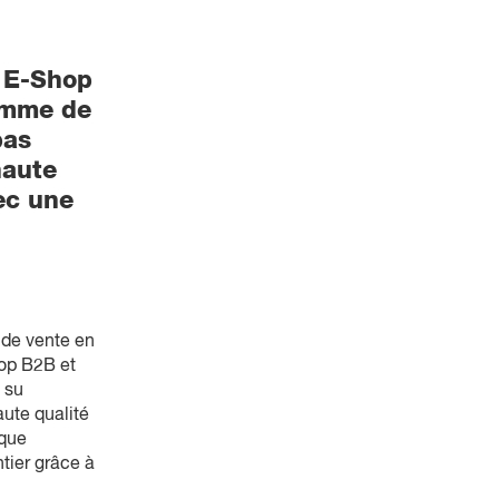
n E-Shop
amme de
pas
haute
ec une
 de vente en
hop B2B et
 su
aute qualité
rque
tier grâce à