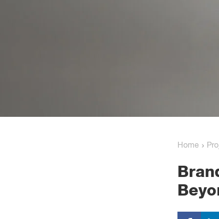
›
Home
Pro
Bran
Beyo