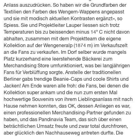
Anlass auszudrücken. So haben wir die Grundfarben der
Textilien den Farben des Wengern-Wappens angepasst
und sie mit modisch aktuellen Kontrasten ergänzt», so
Spiess. Sie und Projektleiter Lauper liessen sich trotz
Temperaturen bis zu beissenden minus 14° C nicht davon
abhalten, zusammen mit dem Projektteam die eigene
Kollektion auf der Wengeneralp (1874 m) im Verkaufszelt
an die Fans zu verkaufen. Im Dorf selber wurde mangels
Platz kurzerhand eine leerstehende Bäckerei zum
Merchandising Store umfunktioniert, was bei langjährigen
Fans für Verblüffung sorgte. Anstelle der traditionellen
Berliner gabs trendige Beanie-Caps und coole Shirts und
Jacken! Am Ende waren alle froh: die Fans, bei denen die
Kollektion super ankam und die nun zum ersten Mal
hochwertige Souvenirs von ihrem Lieblingsanlass mit nach
Hause nehmen konnten, das OK, dessen Anliegen es war,
einen professionellen Merchandising-Partner gefunden zu
haben, und das Pandinavia Team, das sich über einen
beträchtlichen Umsatz freute und zwar total durchfroren,
aber glücklich den Nachhauseweg antreten durfte. Die