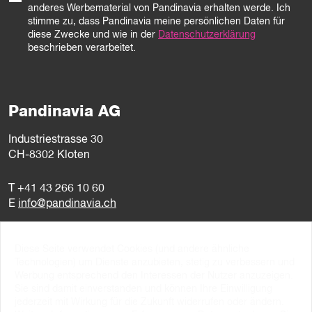
anderes Werbematerial von Pandinavia erhalten werde. Ich
stimme zu, dass Pandinavia meine persönlichen Daten für
diese Zwecke und wie in der
Datenschutzerklärung
beschrieben verarbeitet.
Pandinavia AG
Industriestrasse 30
CH-8302 Kloten
T
+41 43 266 10 60
E
info@pandinavia.ch
Montag bis Freitag
Diese Seite verwendet Cookies (und andere ähnliche
8–12 Uhr / 13–17 Uhr
Technologien) um Dienste anzubieten, stetig zu verbessern und
Werbung entsprechend den Interessen der Nutzer anzuzeigen.
Sie sind damit einverstanden und können Ihre Einwilligung
MwSt-Nr CHE-107.806.789
jederzeit mit Wirkung für die Zukunft widerrufen oder ändern.
PSI Mitgliedernummer 10538