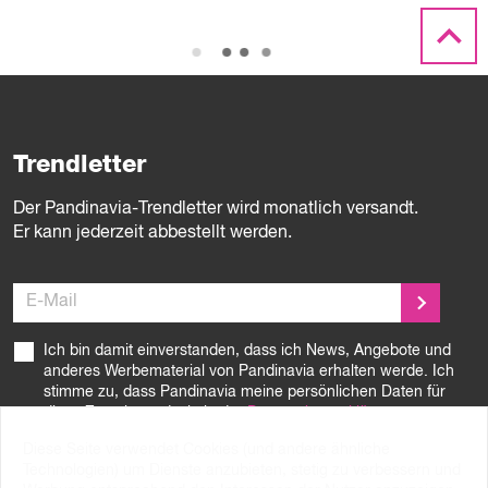
Trendletter
Der Pandinavia-Trendletter wird monatlich versandt.
Er kann jederzeit abbestellt werden.
E-Mail
Ich bin damit einverstanden, dass ich News, Angebote und
anderes Werbematerial von Pandinavia erhalten werde. Ich
stimme zu, dass Pandinavia meine persönlichen Daten für
diese Zwecke und wie in der
Datenschutzerklärung
beschrieben verarbeitet.
Diese Seite verwendet Cookies (und andere ähnliche
Technologien) um Dienste anzubieten, stetig zu verbessern und