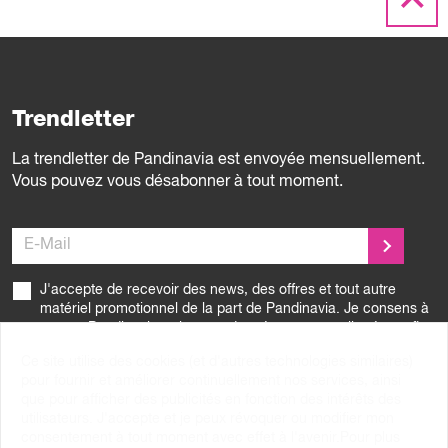
Trendletter
La trendletter de Pandinavia est envoyée mensuellement.
Vous pouvez vous désabonner à tout moment.
E-Mail
J'accepte de recevoir des news, des offres et tout autre
matériel promotionnel de la part de Pandinavia. Je consens à
ce que Pandinavia traite mes données personnelles à ces fins
et comme décrit dans la
politique de confidentialité
.
Ce site utilise des cookies (et d'autres technologies similaires)
pour fournir et améliorer continuellement nos services, ainsi
que pour afficher des publicités en fonction des intérêts des
utilisateurs. J'accepte et je peux révoquer ou modifier mon
Pandinavia AG
consentement à tout moment avec effet à l'avenir.Pour plus