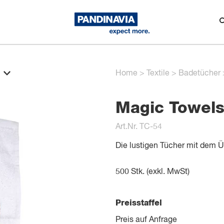
Home
>
Textile
>
Badetücher
Magic Towel
Art.Nr. TC-54
Die lustigen Tücher mit dem 
500
Stk. (exkl. MwSt)
Preisstaffel
Preis auf Anfrage