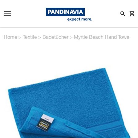
Home
>
Textile
>
Badetücher
>
Myrtle Beach Hand Towel