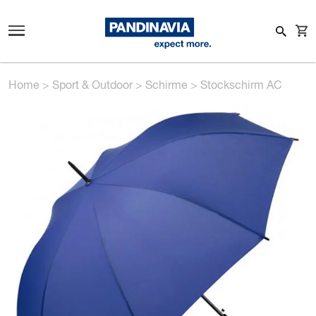
Home
>
Sport & Outdoor
>
Schirme
>
Stockschirm AC