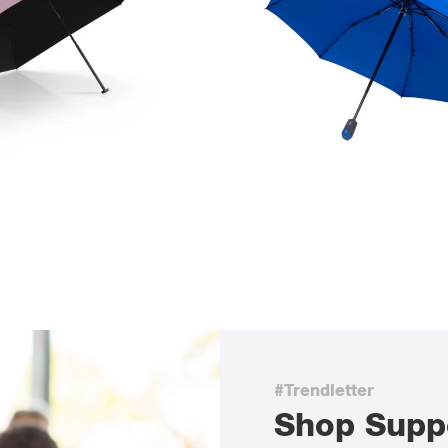
#Trendletter
Shop Supp