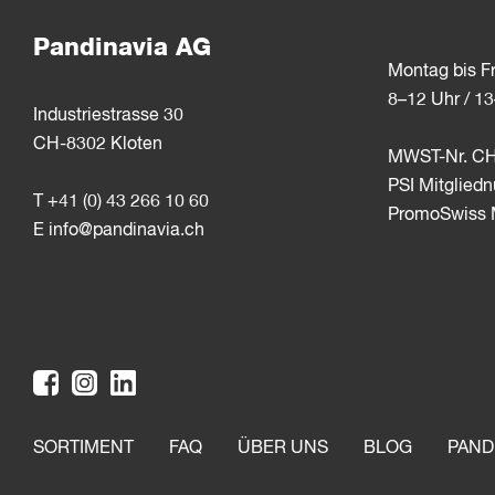
Pandinavia AG
Montag bis Fr
8–12 Uhr / 1
Industriestrasse 30
CH-8302 Kloten
MWST-Nr. CH
PSI Mitglie
T +41 (0) 43 266 10 60
PromoSwiss M
E
info@pandinavia.ch
SORTIMENT
FAQ
ÜBER UNS
BLOG
PAND