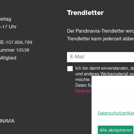
Trendletter
eitag
3–17 Uhr
Der Pandinavia-Trendletter wir
Trendletter kann jederzeit abbe
E-107.806.789
dnummer 10538
itglied
Ich bin damit einverstanden, d
und anderes Werbematerial vo
möchte. Ich stimme zu, dass 
Daten für diese Zwecke und wi
Diese Seite verw
Datenschutzerklärung
beschrie
Dienste anzubiet
Interessen der N
Ihre Einwilligung
ändern. Weitere 
Datenschutzerklä
INAVIA
Alle akzeptieren