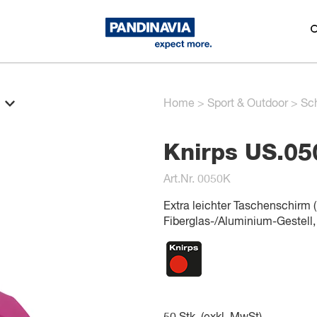
Home
>
Sport & Outdoor
>
Sc
Knirps US.050
Art.Nr. 0050K
Extra leichter Taschenschirm 
Fiberglas-/Aluminium-Gestell,