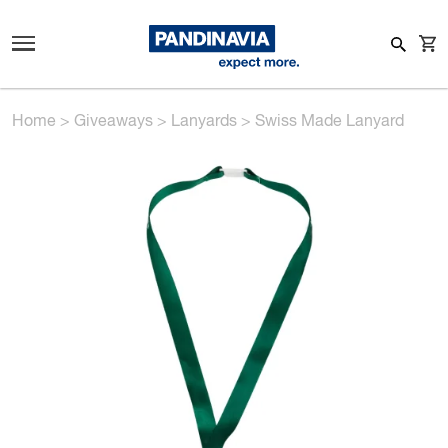
Home
>
Giveaways
>
Lanyards
>
Swiss Made Lanyard