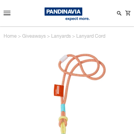
Home
>
Giveaways
>
Lanyards
>
Lanyard Cord