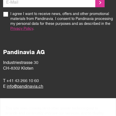
E-Mail
I agree I want to receive news, offers and other promotional
materials from Pandinavia. I consent to Pandinavia processing
my personal data for these purposes and as described in the
Privacy Policy
.
Pandinavia AG
Industriestrasse 30
CH-8302 Kloten
T
+41 43 266 10 60
E
info@pandinavia.ch
Monday – Friday
8–12h / 13–17h
This site uses cookies (and other similar technologies) to
provide and continually improve our services, and to display