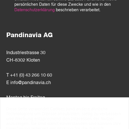
persönlichen Daten für diese Zwecke und wie in den
Datenschutzerklärung
beschrieben verarbeitet.
Pandinavia AG
Industriestrasse 30
CH-8302 Kloten
T +41 (0) 43 266 10 60
E
info@pandinavia.ch
Montag bis Freitag
8–12 Uhr / 13–17 Uhr
Diese Seite verwendet Cookies (und andere ähnliche
Technologien) um Dienste anzubieten, stetig zu verbessern
und Werbung entsprechend den Interessen der Nutzer
MWST-Nr. CHE-107.806.789
anzuzeigen. Sie sind damit einverstanden und können Ihre
Einwilligung jederzeit mit Wirkung für die Zukunft
PSI Mitgliednummer 10538