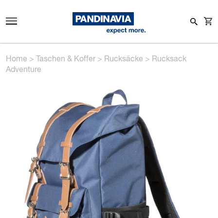
Home
>
Taschen & Koffer
>
Rucksäcke
>
Rucksack
Adventure