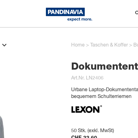
Home
>
Taschen & Koffer
>
B
Dokumentent
Art.Nr. LN2406
Urbane Laptop-Dokumententas
bequemem Schulterriemen
50
Stk. (exkl. MwSt)
CHF
33.60