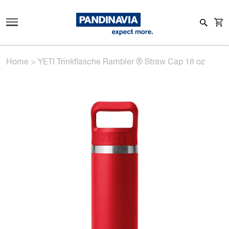
Home
>
YETI Trinkflasche Rambler ® Straw Cap 18 oz