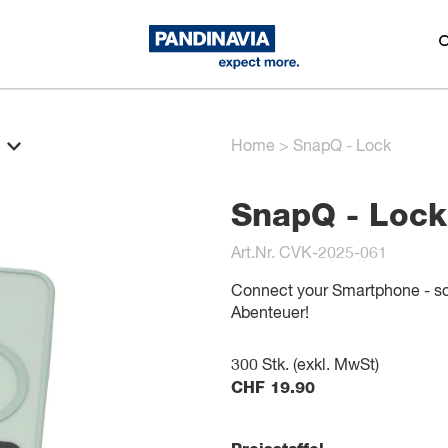
Home
>
SnapQ - Lock
SnapQ - Lock
Art.Nr. CVK-2025-061
Connect your Smartphone - sc
Abenteuer!
300
Stk. (exkl. MwSt)
CHF
19.90