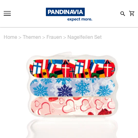
Home
>
Themen
>
Frauen
>
Nagelfeilen Set