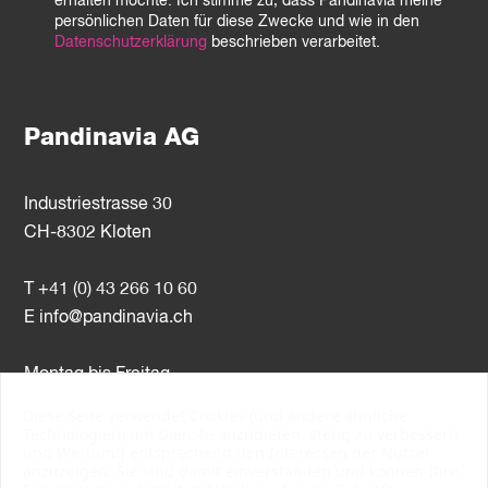
erhalten möchte. Ich stimme zu, dass Pandinavia meine
persönlichen Daten für diese Zwecke und wie in den
Datenschutzerklärung
beschrieben verarbeitet.
Pandinavia AG
Industriestrasse 30
CH-8302 Kloten
T +41 (0) 43 266 10 60
E
info@pandinavia.ch
Montag bis Freitag
8–12 Uhr / 13–17 Uhr
Diese Seite verwendet Cookies (und andere ähnliche
Technologien) um Dienste anzubieten, stetig zu verbessern
und Werbung entsprechend den Interessen der Nutzer
MWST-Nr. CHE-107.806.789
anzuzeigen. Sie sind damit einverstanden und können Ihre