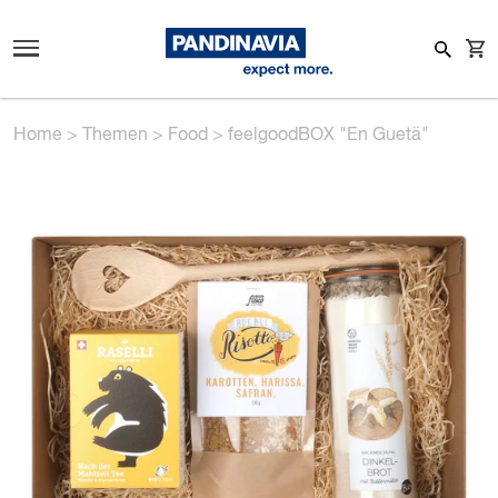
Home
>
Themen
>
Food
>
feelgoodBOX "En Guetä"