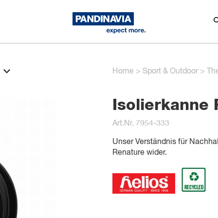
Home
>
Sport & Outdoor
>
Th
Isolierkanne 
Art.Nr. 7954-333
Unser Verständnis für Nachhal
Renature wider.