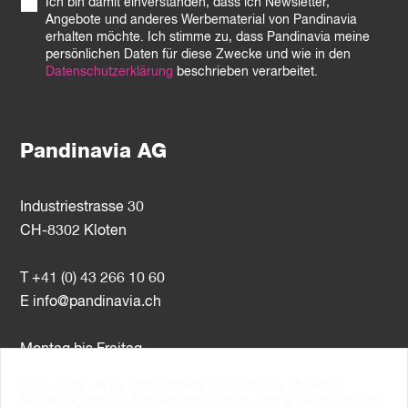
Ich bin damit einverstanden, dass ich Newsletter,
Angebote und anderes Werbematerial von Pandinavia
erhalten möchte. Ich stimme zu, dass Pandinavia meine
persönlichen Daten für diese Zwecke und wie in den
Datenschutzerklärung
beschrieben verarbeitet.
Pandinavia AG
Industriestrasse 30
CH-8302 Kloten
T +41 (0) 43 266 10 60
E
info@pandinavia.ch
Montag bis Freitag
8–12 Uhr / 13–17 Uhr
Diese Seite verwendet Cookies (und andere ähnliche
Technologien) um Dienste anzubieten, stetig zu verbessern