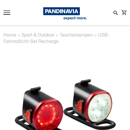
Home
>
Sport & Outdoor
>
Taschenlampen
>
USB-
Fahrradlicht-Set Recharge